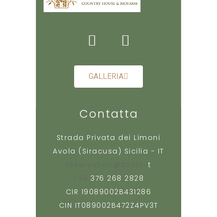
GALLERIA
Contatta
Strada Privata dei Limoni
Avola (Siracusa) Sicilia - IT
reservation@azalo.i
t
+39
376 268 2828
CIR 19089002B431286
CIN IT089002B472Z4PV3T