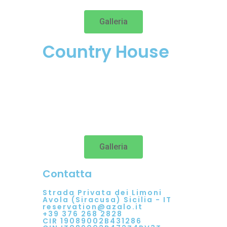
Galleria
Country House
Galleria
Contatta
Strada Privata dei Limoni
Avola (Siracusa) Sicilia - IT
reservation@azalo.i
t
+39
376 268 2828
CIR 19089002B431286