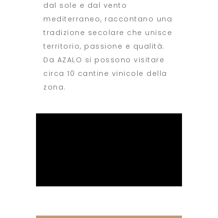
dal sole e dal vento
mediterraneo, raccontano una
tradizione secolare che unisce
territorio, passione e qualità.
Da AZALO si possono visitare
circa 10 cantine vinicole della
zona.